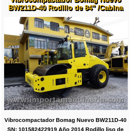
BW211D-40 Rodillo de 84" /Cabina
Vibrocompactador Bomag Nuevo BW211D-40
SN: 101582422919 Año 2014 Rodillo liso de