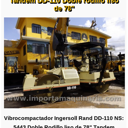
Tandem DD-110 Doble rodillo liso
de 78"
Vibrocompactador Ingersoll Rand DD-110 NS:
5443 Doble Rodillo liso de 78" Tandem