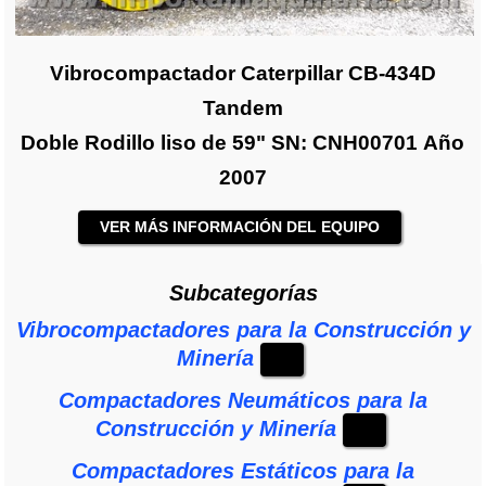
Vibrocompactador Caterpillar CB-434D
Tandem
Doble Rodillo liso de 59" SN: CNH00701 Año
2007
VER MÁS INFORMACIÓN DEL EQUIPO
Subcategorías
Vibrocompactadores para la Construcción y
Minería
Vibrocompactadores Ingersoll Rand para la
Compactadores Neumáticos para la
Construcción y Minería
Construcción y Minería
Vibrocompactadores Dynapac para la
Compactadores Neumáticos Ferguson para
Compactadores Estáticos para la