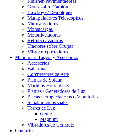
FInisher-Pavimentadoras
Grúas sobre Camión
Lowboys / Remolques
Manipuladores Telescópicos
Minicargadores
Montacargas
Motoniveladoras
Retroexcavadoras
Tractores sobre Orugas
Vibrocompactadores
Maquinaria Ligera y Accesorios
Accesorios
Bailarinas
Compresores de Aire
Plantas de Soldar
Martillos Hidráulicos
Plantas / Generadores de Luz
Placas Compactadoras o Vibratorias
Señalamientos viales
Torres de Luz
Genie
Magnum
Vibradores de Concreto
Contacto