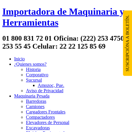
Importadora de Maquinaria y
SUSCRIPCIÓNA A BOLETÍN.
Herramientas
01 800 831 72 01 Oficina: (222) 253 4750 /
253 55 45 Celular: 22 22 125 85 69
Inicio
¿Quienes somos?
Historia
Corporativo
Sucursal
Amozoc, Pue.
Aviso de Privacidad
Maquinaria Pesada
Barredoras
Camiones
Cargadores Frontales
Compactadores
Elevadores de Personal
Excavadoras