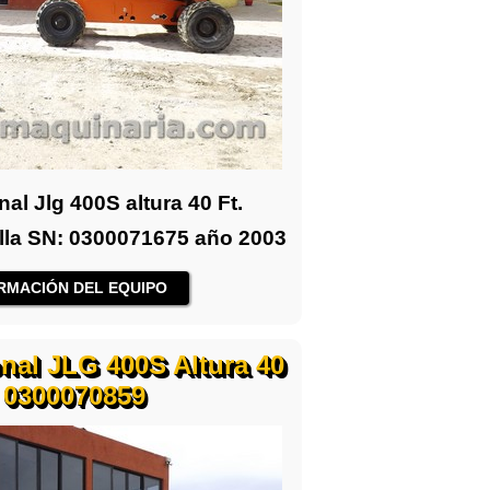
al Jlg 400S altura 40 Ft.
illa SN: 0300071675 año 2003
RMACIÓN DEL EQUIPO
nal JLG 400S Altura 40
4 0300070859