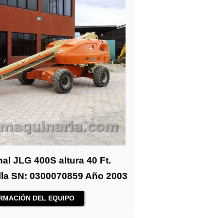
al JLG 400S altura 40 Ft.
illa SN: 0300070859 Año 2003
RMACIÓN DEL EQUIPO