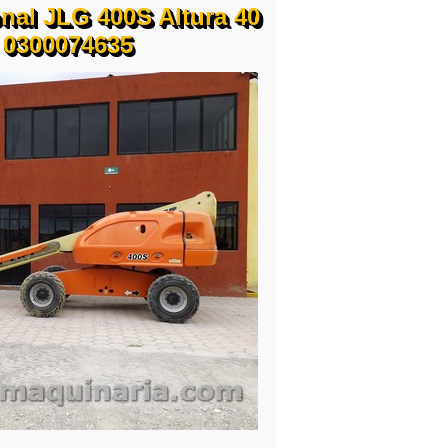
nal JLG 400S Altura 40
4 0300074635