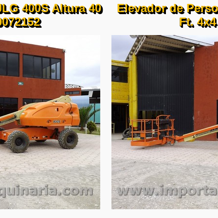
JLG 400S Altura 40
Elevador de Perso
0072152
Ft. 4x