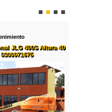
enimiento
nal JLG 400S Altura 40
4 0300071675